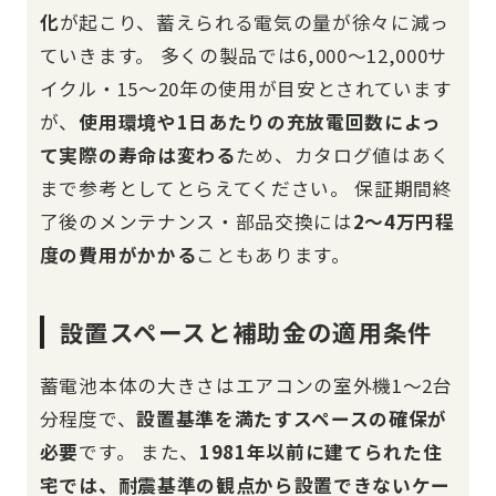
化
が起こり、蓄えられる電気の量が徐々に減っ
ていきます。 多くの製品では6,000〜12,000サ
イクル・15〜20年の使用が目安とされています
が、
使用環境や1日あたりの充放電回数によっ
て実際の寿命は変わる
ため、カタログ値はあく
まで参考としてとらえてください。 保証期間終
了後のメンテナンス・部品交換には
2〜4万円程
度の費用がかかる
こともあります。
設置スペースと補助金の適用条件
蓄電池本体の大きさはエアコンの室外機1〜2台
分程度で、
設置基準を満たすスペースの確保が
必要
です。 また、
1981年以前に建てられた住
宅では、耐震基準の観点から設置できないケー